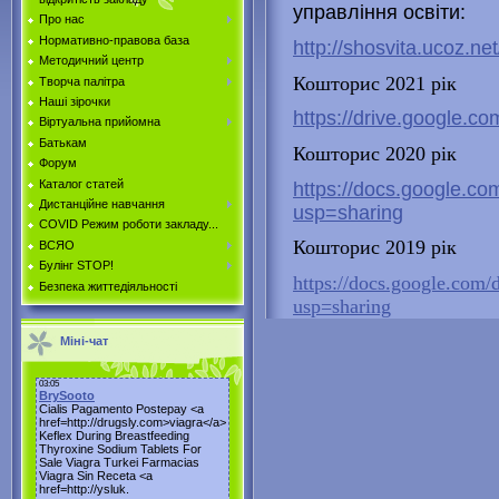
управління освіти:
Про нас
Нормативно-правова база
http://shosvita.ucoz.ne
Методичний центр
Кошторис 2021 рік
Творча палітра
Наші зірочки
https://drive.google
Віртуальна прийомна
Батькам
Кошторис 2020 рік
Форум
Каталог статей
https://docs.google.
Дистанційне навчання
usp=sharing
COVID Режим роботи закладу...
Кошторис 2019 рік
ВСЯО
Булінг STOP!
https://docs.google.
Безпека життедіяльності
usp=sharing
Міні-чат