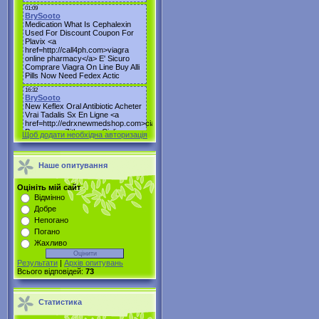
Щоб додати необхідна авторизація
Наше опитування
Оцініть мій сайт
Відмінно
Добре
Непогано
Погано
Жахливо
Результати
|
Архів опитувань
Всього відповідей:
73
Статистика