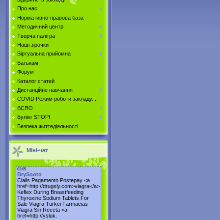
Про нас
Нормативно-правова база
Методичний центр
Творча палітра
Наші зірочки
Віртуальна прийомна
Батькам
Форум
Каталог статей
Дистанційне навчання
COVID Режим роботи закладу...
ВСЯО
Булінг STOP!
Безпека життедіяльності
Міні-чат