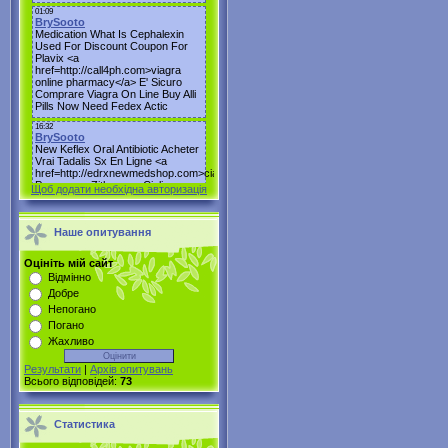
Щоб додати необхідна авторизація
Наше опитування
Оцініть мій сайт
Відмінно
Добре
Непогано
Погано
Жахливо
Результати
|
Архів опитувань
Всього відповідей:
73
Статистика